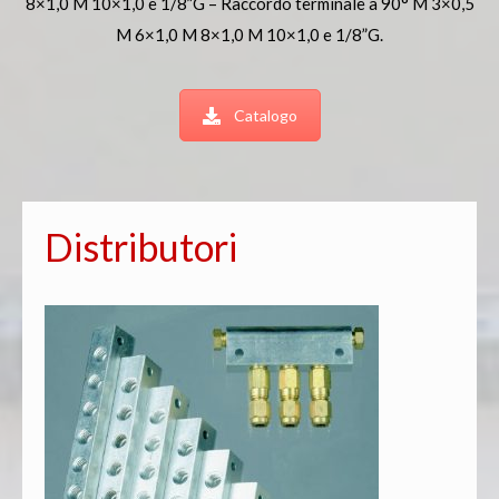
8×1,0 M 10×1,0 e 1/8”G – Raccordo terminale a 90° M 3×0,5
M 6×1,0 M 8×1,0 M 10×1,0 e 1/8”G.
Catalogo
Distributori