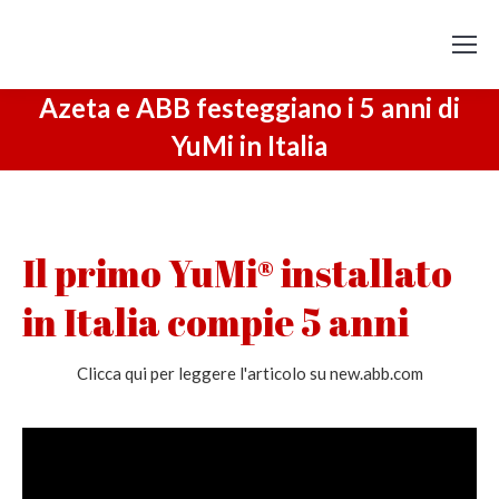
Azeta e ABB festeggiano i 5 anni di
YuMi in Italia
Il primo YuMi® installato
in Italia compie 5 anni
Clicca qui per leggere l'articolo su new.abb.com